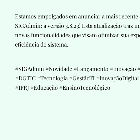
Estamos empolgados em anunciar a mais recente a
SIGAdmin: a versão 3.8.23! Esta atualização traz u
novas funcionalidades que visam otimizar sua exp
eficiência do sistema.
#SIGAdmin #Novidade #Lançamento #Inovação 
#DGTIC #Tecnologia #GestãoTI #InovaçãoDigital
#IFRJ #Educação #EnsinoTecnológico