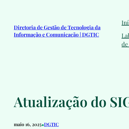
Pular
para
In
o
Diretoria de Gestão de Tecnologia da
conteúdo
Informação e Comunicação | DGTIC
La
de
Atualização do SI
•
maio 16, 2025
DGTIC