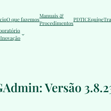
Manuais &
ício
O que fazemos
PDTIC
Equipe
Tr
Procedimentos
boratório
 Inovação
GAdmin: Versão 3.8.2